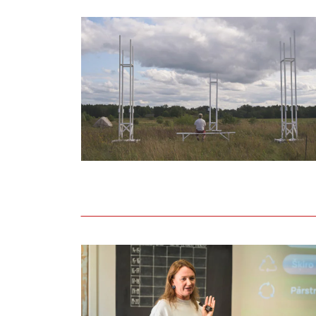
Aizvadīta lekcija par apritīgu un videi 