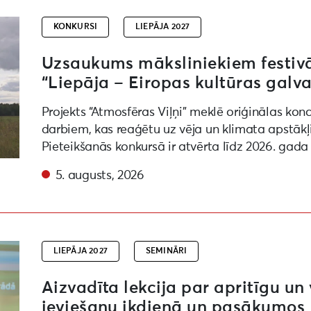
KONKURSI
LIEPĀJA 2027
Uzsaukums māksliniekiem festivāl
“Liepāja – Eiropas kultūras galva
Projekts “Atmosfēras Viļņi” meklē oriģinālas kon
darbiem, kas reaģētu uz vēja un klimata apstākļ
Pieteikšanās konkursā ir atvērta līdz 2026. gada
5. augusts, 2026
draudzīgu paradumu ieviešanu ikdienā un pasākumos
LIEPĀJA 2027
SEMINĀRI
Aizvadīta lekcija par apritīgu u
ieviešanu ikdienā un pasākumos