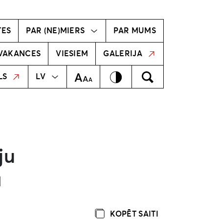
vīzija
Radošā komanda
TES
PAR (NE)MIERS
PAR MUMS
VAKANCES
VIESIEM
GALERIJA
MEKLĒT
EN
Kontrasts
Meklēt
Teksta izmērs
LS
LV
ju
ā
KOPĒT SAITI