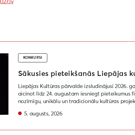
027.lv
projektu konkursam
KONKURSI
Sākusies pieteikšanās Liepājas k
Liepājas Kultūras pārvalde izsludinājusi 2026. g
aicinot līdz 24. augustam iesniegt pieteikumus 
nozīmīgu, unikālu un tradicionālu kultūras proje
5. augusts, 2026
ēras viļņi” “Liepāja – Eiropas kultūras galvaspilsēta 20