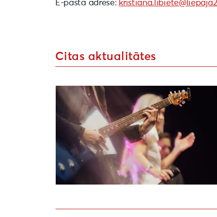
E-pasta adrese:
kristiana.libiete@liepaja2
Citas aktualitātes
Sākusies pieteikšanās Liepājas kultūras 
Uzsaukums māksliniekiem festivālā “Atmosf