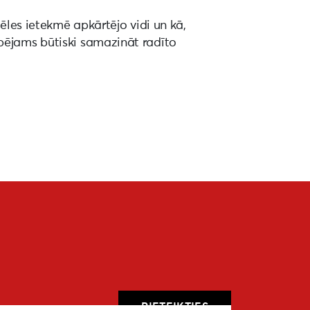
vēles ietekmē apkārtējo vidi un kā,
pējams būtiski samazināt radīto
PIETEIKTIES