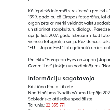
Kā iepriekš informēts, rezidenču projekt
1999. gada pulcē Eiropas fotogrāfus, lai
organizēts ar mērķi veicināt valstu sadar
un stiprināt starpkultūru dialogu. Paredz
aprīļa līdz 2027. gada februārim, kad foto
vienotu fotogrāfiju sēriju. Rezidences la
“EU – Japan Fest” fotogrāmatā un iekļaut
Projektu “European Eyes on Japan | Japan
Committee” (Tokija) un nodibinājums “Nod
Informāciju sagatavoja
Kristiāna Paula Lībiete
Nodibinājums “Nodibinājums Liepāja 202
Sabiedrisko attiecību speciāliste
Tālrunis.:
22 355 771