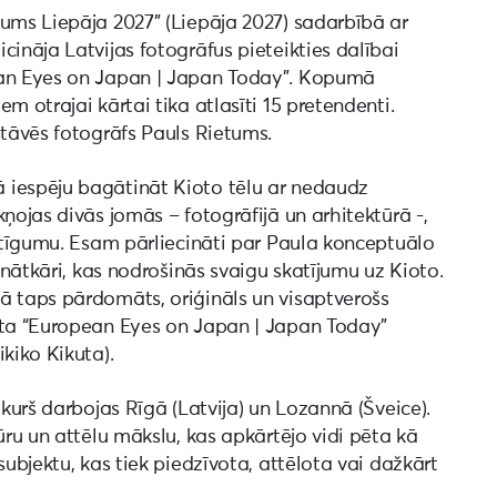
jums Liepāja 2027” (Liepāja 2027) sadarbībā ar
cināja Latvijas fotogrāfus pieteikties dalībai
ean Eyes on Japan | Japan Today”. Kopumā
m otrajai kārtai tika atlasīti 15 pretendenti.
stāvēs fotogrāfs Pauls Rietums.
 iespēju bagātināt Kioto tēlu ar nedaudz
ņojas divās jomās – fotogrāfijā un arhitektūrā -,
jutīgumu. Esam pārliecināti par Paula konceptuālo
zinātkāri, kas nodrošinās svaigu skatījumu uz Kioto.
ā taps pārdomāts, oriģināls un visaptverošs
kta “European Eyes on Japan | Japan Today”
kiko Kikuta).
 kurš darbojas Rīgā (Latvija) un Lozannā (Šveice).
ūru un attēlu mākslu, kas apkārtējo vidi pēta kā
subjektu, kas tiek piedzīvota, attēlota vai dažkārt