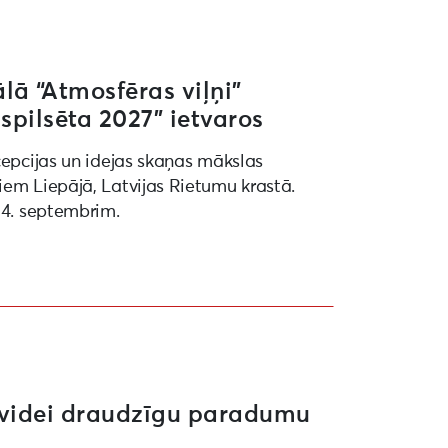
ā “Atmosfēras viļņi”
spilsēta 2027” ietvaros
cepcijas un idejas skaņas mākslas
iem Liepājā, Latvijas Rietumu krastā.
 4. septembrim.
n videi draudzīgu paradumu