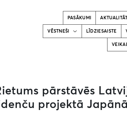
Kļūsti par
vēstnesi!
PASĀKUMI
AKTUALITĀ
Mūsu
vēstneši
VĒSTNEŠI
LĪDZIESAISTE
VEIKA
Rietums pārstāvēs Latvi
zidenču projektā Japān