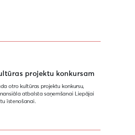
ultūras projektu konkursam
ada otro kultūras projektu konkursu,
finansiāla atbalsta saņemšanai Liepājai
ktu īstenošanai.
27” ietvaros