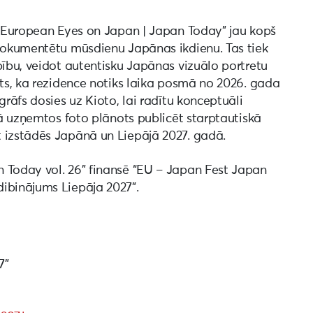
s “European Eyes on Japan | Japan Today” jau kopš
 dokumentētu mūsdienu Japānas ikdienu. Tas tiek
bību, veidot autentisku Japānas vizuālo portretu
ēts, ka rezidence notiks laika posmā no 2026. gada
grāfs dosies uz Kioto, lai radītu konceptuāli
ikā uzņemtos foto plānots publicēt starptautiskā
 izstādēs Japānā un Liepājā 2027. gadā.
 Today vol. 26” finansē “EU – Japan Fest Japan
ibinājums Liepāja 2027”.
7”