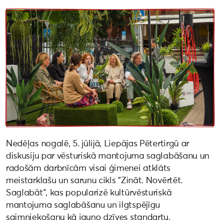
Nedēļas nogalē, 5. jūlijā, Liepājas Pētertirgū ar
diskusiju par vēsturiskā mantojuma saglabāšanu un
radošām darbnīcām visai ģimenei atklāts
meistarklašu un sarunu cikls “Zināt. Novērtēt.
Saglabāt”, kas popularizē kultūrvēsturiskā
mantojuma saglabāšanu un ilgtspējīgu
saimniekošanu kā jauno dzīves standartu.