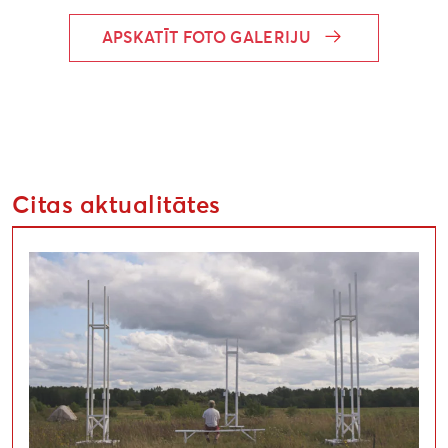
APSKATĪT FOTO GALERIJU
Citas aktualitātes
Uzsaukums māksliniekiem festivālā “Atmosfēras viļņi” “