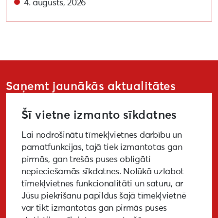
4. augusts, 2026
Saņemt jaunākās aktualitātes
Šī vietne izmanto sīkdatnes
Lai nodrošinātu tīmekļvietnes darbību un
PIETEIKTIES
pamatfunkcijas, tajā tiek izmantotas gan
pirmās, gan trešās puses obligāti
nepieciešamās sīkdatnes. Nolūkā uzlabot
tīmekļvietnes funkcionalitāti un saturu, ar
GALERIJA
MEDIJIEM
LKA PĒTĪJUMS
Jūsu piekrišanu papildus šajā tīmekļvietnē
var tikt izmantotas gan pirmās puses
BUJ
NOTIKUŠIE PASĀKUMI