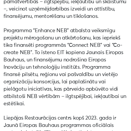
pamatvērtības – ilgtspējību, iekļautību un skaistumu
–, veicinot uzņēmējdarbības izveidi un attīstību,
finansējumu, mentorēšanu un tīklošanos.
Programma “Enhance NEB” atbalsta veiksmīgu
projektu mērogošanu un atkārtošanu, kas iepriekš
tika finansēti programmās “Connect NEB” vai “Co-
create NEB”. To īsteno EIT kopiena Jaunais Eiropas
Bauhaus, un finansējumu nodrošina Eiropas
Inovāciju un tehnoloģiju institūts. Programma
finansē pilsētu, reģionu vai pašvaldību un vietējo
organizāciju konsorcijus, lai paplašinātu vai
pielāgotu iniciatīvas, kas pārveido apbūvēto vidi
atbilstoši NEB vērtībām – ilgtspējībai, iekļautībai un
estētikai.
Liepājas Restaurācijas centrs kopš 2023. gada ir
Jaunā Eiropas Bauhaus programmas oficiālais