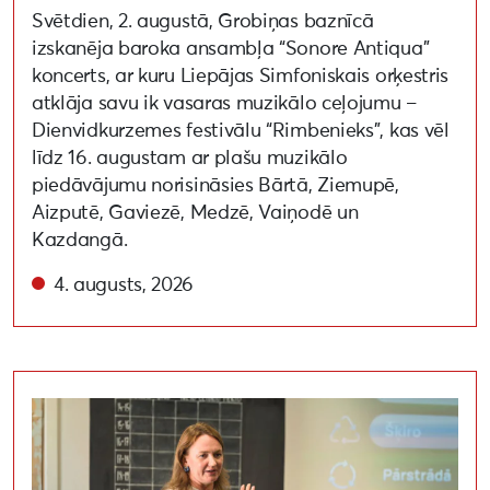
Svētdien, 2. augustā, Grobiņas baznīcā
izskanēja baroka ansambļa “Sonore Antiqua”
koncerts, ar kuru Liepājas Simfoniskais orķestris
atklāja savu ik vasaras muzikālo ceļojumu –
Dienvidkurzemes festivālu “Rimbenieks”, kas vēl
līdz 16. augustam ar plašu muzikālo
piedāvājumu norisināsies Bārtā, Ziemupē,
Aizputē, Gaviezē, Medzē, Vaiņodē un
Kazdangā.
4. augusts, 2026
Aizvadīta lekcija par apritīgu un videi draudzīgu pa