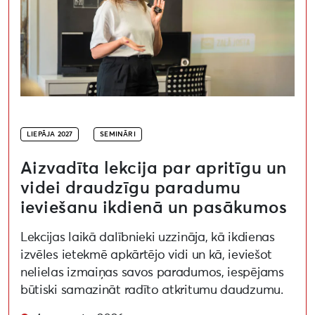
LIEPĀJA 2027
SEMINĀRI
Aizvadīta lekcija par apritīgu un
videi draudzīgu paradumu
ieviešanu ikdienā un pasākumos
Lekcijas laikā dalībnieki uzzināja, kā ikdienas
izvēles ietekmē apkārtējo vidi un kā, ieviešot
nelielas izmaiņas savos paradumos, iespējams
būtiski samazināt radīto atkritumu daudzumu.