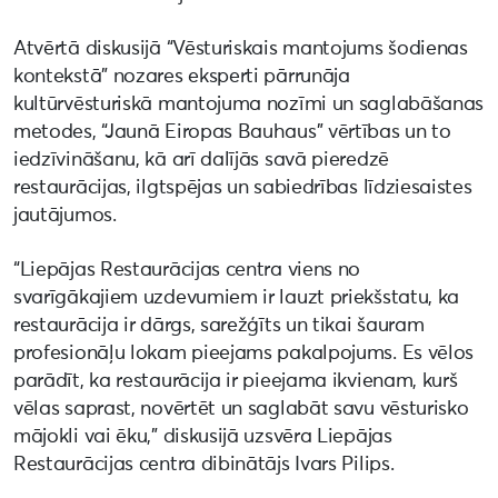
Atvērtā diskusijā “Vēsturiskais mantojums šodienas
kontekstā” nozares eksperti pārrunāja
kultūrvēsturiskā mantojuma nozīmi un saglabāšanas
metodes, “Jaunā Eiropas Bauhaus” vērtības un to
iedzīvināšanu, kā arī dalījās savā pieredzē
restaurācijas, ilgtspējas un sabiedrības līdziesaistes
jautājumos.
“Liepājas Restaurācijas centra viens no
svarīgākajiem uzdevumiem ir lauzt priekšstatu, ka
restaurācija ir dārgs, sarežģīts un tikai šauram
profesionāļu lokam pieejams pakalpojums. Es vēlos
parādīt, ka restaurācija ir pieejama ikvienam, kurš
vēlas saprast, novērtēt un saglabāt savu vēsturisko
mājokli vai ēku,” diskusijā uzsvēra Liepājas
Restaurācijas centra dibinātājs Ivars Pilips.