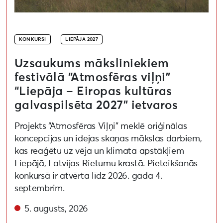
KONKURSI
LIEPĀJA 2027
Uzsaukums māksliniekiem
festivālā “Atmosfēras viļņi”
“Liepāja – Eiropas kultūras
galvaspilsēta 2027” ietvaros
Projekts “Atmosfēras Viļņi” meklē oriģinālas
koncepcijas un idejas skaņas mākslas darbiem,
kas reaģētu uz vēja un klimata apstākļiem
Liepājā, Latvijas Rietumu krastā. Pieteikšanās
konkursā ir atvērta līdz 2026. gada 4.
septembrim.
5. augusts, 2026