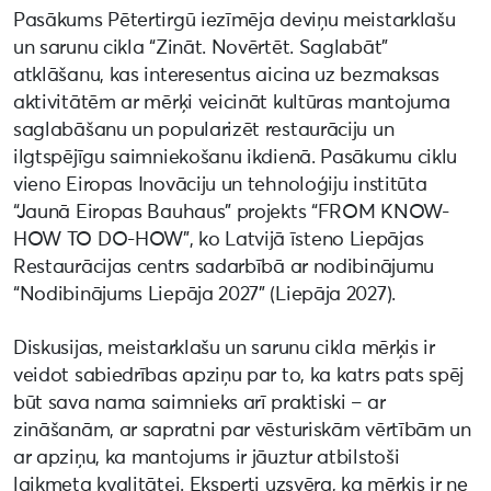
Pasākums Pētertirgū iezīmēja deviņu meistarklašu
un sarunu cikla “Zināt. Novērtēt. Saglabāt”
atklāšanu, kas interesentus aicina uz bezmaksas
aktivitātēm ar mērķi veicināt kultūras mantojuma
saglabāšanu un popularizēt restaurāciju un
ilgtspējīgu saimniekošanu ikdienā. Pasākumu ciklu
vieno Eiropas Inovāciju un tehnoloģiju institūta
“Jaunā Eiropas Bauhaus” projekts “FROM KNOW-
HOW TO DO-HOW”, ko Latvijā īsteno Liepājas
Restaurācijas centrs sadarbībā ar nodibinājumu
“Nodibinājums Liepāja 2027” (Liepāja 2027).
Diskusijas, meistarklašu un sarunu cikla mērķis ir
veidot sabiedrības apziņu par to, ka katrs pats spēj
būt sava nama saimnieks arī praktiski – ar
zināšanām, ar sapratni par vēsturiskām vērtībām un
ar apziņu, ka mantojums ir jāuztur atbilstoši
laikmeta kvalitātei. Eksperti uzsvēra, ka mērķis ir ne