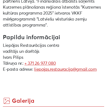
partneris Latvijā. “Finansiālais atbalsts saņemts
Kurzemes plānošanas reģiona īstenotās “Kurzemes
kultūras programma 2025” ietvaros VKKF
mērķprogrammā “Latviešu vēsturisko zemju
attīstības programma”.
Papildu informācijai
Liepājas Restaurācijas centra
vadītājs un darītājs
Ivars Pilips
Tālruņa nr.:
+ 371 26 977 080
E-pasta adrese:
liepajas.restauracija@gmail.com
Galerija