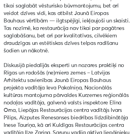
tikai saglabāt vēsturisko būvmantojumu, bet arī
veidot dzīves vidi, kas atbilst Jaunā Eiropas
Bauhaus vērtībām — ilgtspējīgi, iekļaujoši un skaisti.
Tas nozīmē, ka restaurācija nav tikai par pagātnes
saglabāšanu, bet arī par kvalitatīvas, cilvēkiem
draudzīgas un estētiskas dzīves telpas radīšanu
šodien un nākotnē.
Diskusijā piedalījās eksperti un nozares praktiķi no
Rīgas un radošās (ne)miera zemes – Latvijas
Arhitektu savienības Jaunā Eiropas Bauhaus
projekta vadītāja Ieva Pakalniņa, Nacionālās
kultūras mantojuma pārvaldes Kurzemes reģionālās
nodaļas vadītāja, galvenā valsts inspektore Elīna
Orna, Liepājas Restaurācijas centra vadītājs Ivars
Pilips, Aizputes Renesanses biedrības līdzdibinātāja
Inese Tauriņa, kā arī Kuldīgas Restaurācijas centra
vadītāja Ilze Zariņa. Sarunu vadīja aktīva liepājnieku