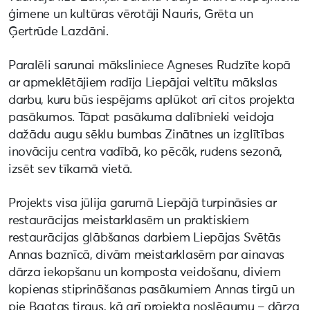
ģimene un kultūras vērotāji Nauris, Grēta un
Ģertrūde Lazdāni.
Paralēli sarunai māksliniece Agneses Rudzīte kopā
ar apmeklētājiem radīja Liepājai veltītu mākslas
darbu, kuru būs iespējams aplūkot arī citos projekta
pasākumos. Tāpat pasākuma dalībnieki veidoja
dažādu augu sēklu bumbas Zinātnes un izglītības
inovāciju centra vadībā, ko pēcāk, rudens sezonā,
izsēt sev tīkamā vietā.
Projekts visa jūlija garumā Liepājā turpināsies ar
restaurācijas meistarklasēm un praktiskiem
restaurācijas glābšanas darbiem Liepājas Svētās
Annas baznīcā, divām meistarklasēm par ainavas
dārza iekopšanu un komposta veidošanu, diviem
kopienas stiprināšanas pasākumiem Annas tirgū un
pie Baatas tirgus, kā arī projekta noslēgumu – dārza