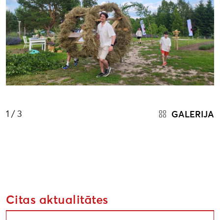
1
/ 3
GALERIJA
Citas aktualitātes
Aizputē noslēdzas Liepāja 2027 Kopienu programmas 