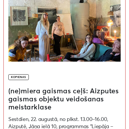
KOPIENAS
(ne)miera gaismas ceļš: Aizputes
gaismas objektu veidošanas
meistarklase
Sestdien, 22. augustā, no plkst. 13.00–16.00,
Aizputē, Jāņa ielā 10, programmas “Liepāja –