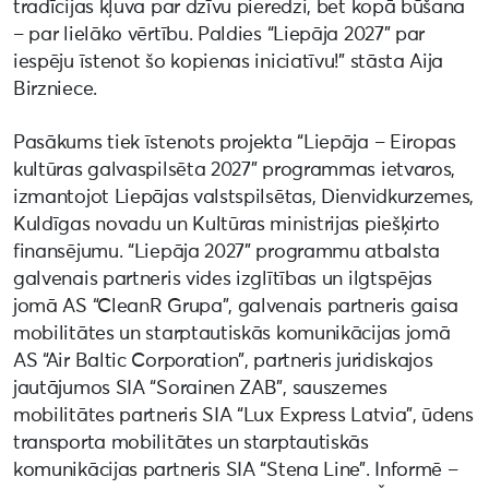
tradīcijas kļuva par dzīvu pieredzi, bet kopā būšana
– par lielāko vērtību. Paldies “Liepāja 2027” par
iespēju īstenot šo kopienas iniciatīvu!” stāsta Aija
Birzniece.
Pasākums tiek īstenots projekta “Liepāja – Eiropas
kultūras galvaspilsēta 2027” programmas ietvaros,
izmantojot Liepājas valstspilsētas, Dienvidkurzemes,
Kuldīgas novadu un Kultūras ministrijas piešķirto
finansējumu. “Liepāja 2027” programmu atbalsta
galvenais partneris vides izglītības un ilgtspējas
jomā AS “CleanR Grupa”, galvenais partneris gaisa
mobilitātes un starptautiskās komunikācijas jomā
AS “Air Baltic Corporation”, partneris juridiskajos
jautājumos SIA “Sorainen ZAB”, sauszemes
mobilitātes partneris SIA “Lux Express Latvia”, ūdens
transporta mobilitātes un starptautiskās
komunikācijas partneris SIA “Stena Line”. Informē –