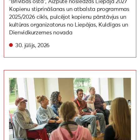
“Brīvības osta”, Aizputē noslēdzās Liepāja 2027
Kopienu stiprināšanas un atbalsta programmas
2025/2026 cikls, pulcējot kopienu pārstāvjus un
kultūras organizatorus no Liepājas, Kuldīgas un
Dienvidkurzemes novada
30. jūlijs, 2026
Starptautiskie mākslinieki iepazīst Karostas kopienu 