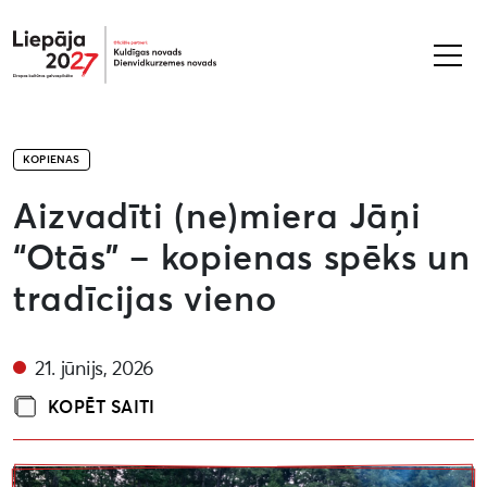
Liepāja2027
KOPIENAS
Aizvadīti (ne)miera Jāņi
“Otās” – kopienas spēks un
tradīcijas vieno
21. jūnijs, 2026
KOPĒT SAITI