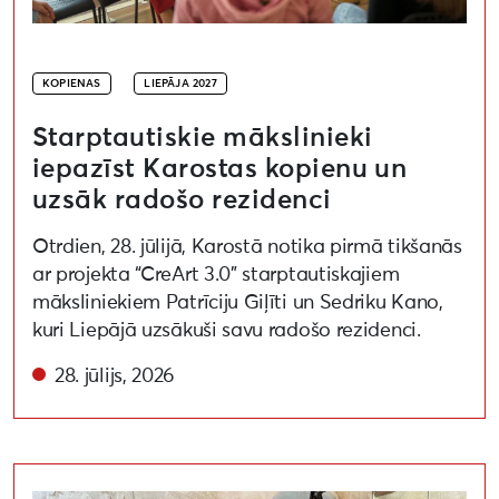
KOPIENAS
LIEPĀJA 2027
Starptautiskie mākslinieki
iepazīst Karostas kopienu un
uzsāk radošo rezidenci
Otrdien, 28. jūlijā, Karostā notika pirmā tikšanās
ar projekta “CreArt 3.0” starptautiskajiem
māksliniekiem Patrīciju Giļīti un Sedriku Kano,
kuri Liepājā uzsākuši savu radošo rezidenci.
28. jūlijs, 2026
(ne)miera gaismas ceļš: Aizputes gaismas objektu vei