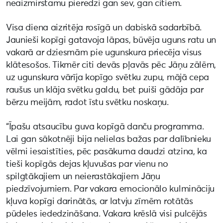
neaizmirstamu pieredzi gan sev, gan citiem.
Visa diena aizritēja rosīgā un dabiskā sadarbībā.
Jaunieši kopīgi gatavoja lāpas, būvēja uguns ratu un
vakarā ar dziesmām pie ugunskura priecēja visus
klātesošos. Tikmēr citi devās pļavās pēc Jāņu zālēm,
uz ugunskura vārīja kopīgo svētku zupu, mājā cepa
raušus un klāja svētku galdu, bet puiši gādāja par
bērzu meijām, radot īstu svētku noskaņu.
“Īpašu atsaucību guva kopīgā danču programma.
Lai gan sākotnēji bija nelielas bažas par dalībnieku
vēlmi iesaistīties, pēc pasākuma daudzi atzina, ka
tieši kopīgās dejas kļuvušas par vienu no
spilgtākajiem un neierastākajiem Jāņu
piedzīvojumiem. Par vakara emocionālo kulmināciju
kļuva kopīgi darinātās, ar latvju zīmēm rotātās
pūdeles iededzināšana. Vakara krēslā visi pulcējās