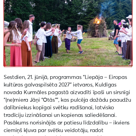
Sestdien, 21. jūnijā, programmas “Liepāja – Eiropas
kultūras galvaspilsēta 2027” ietvaros, Kuldīgas
novada Kurmāles pagastā aizvadīti īpaši un sirsnīgi
“(ne)miera Jāņi “Otās””, kas pulcēja dažādu paaudžu
dalībniekus kopīgai svētku radīšanai, latvisko
tradīciju izzināšanai un kopienas saliedēšanai.
Pasākums norisinājās ar patiesu līdzdalību – ikviens
ciemiņš kļuva par svētku veidotāju, radot