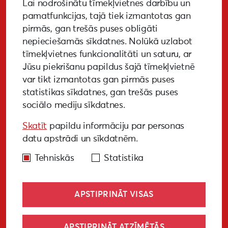
Lai nodrošinātu tīmekļvietnes darbību un
PIETEIKTIES
pamatfunkcijas, tajā tiek izmantotas gan
pirmās, gan trešās puses obligāti
nepieciešamās sīkdatnes. Nolūkā uzlabot
tīmekļvietnes funkcionalitāti un saturu, ar
GALERIJA
MEDIJIEM
LKA PĒTĪJUMS
Jūsu piekrišanu papildus šajā tīmekļvietnē
var tikt izmantotas gan pirmās puses
BUJ
NOTIKUŠIE PASĀKUMI
statistikas sīkdatnes, gan trešās puses
sociālo mediju sīkdatnes.
EKODIZAINA VADLĪNIJAS
Skatīt
papildu informāciju par personas
PIEKĻŪSTAMĪBAS VADLĪNIJAS
datu apstrādi un sīkdatnēm.
Tehniskās
Statistika
APSTIPRINĀT VISAS
© Liepāja 2027
APSTIPRINĀT ATZĪMĒTĀS
Sīkdatņu politika
Privātuma politika