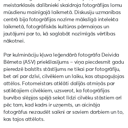
meistarklasēs dalībnieki skaidroja fotogrāfijas lomu
mūsdienu mainīgajā laikmetā. Diskusiju uzmanības
centrā bija fotogrāfijas nozīme mākslīgā intelekta
laikmetā, fotogrāfiskās kultūras pārmaiņas un
jautājumi par to, kā saglabāt nozīmīgās vērtības
nākotnei.
Par kulmināciju kļuva leģendārā fotogrāfa Deivida
Bērneta (ASV) priekšlasījums – viņa piecdesmit gadu
pieredzē balstīts stāstījums ne tikai par fotogrāfiju,
bet arī par dzīvi, cilvēkiem un laiku, kas atspoguļojas
attēlos. Fotomeistars atklāti dalījās atmiņās par
satiktajiem cilvēkiem, uzsverot, ka fotogrāfijas
burvība slēpjas spējā sekot līdzi cilvēku stāstiem arī
pēc tam, kad kadrs ir uzņemts, un aicināja
fotogrāfus nezaudēt saikni ar saviem darbiem un to,
kas tajos attēlots.