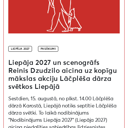
LIEPĀJA 2027
PASĀKUMI
Liepāja 2027 un scenogrāfs
Reinis Dzudzilo aicina uz kopīgu
mākslas akciju Lāčplēša dārza
svētkos Liepājā
Sestdien, 15. augustā, no plkst. 14.00 Lāčplēša
dārzā Karostā, Liepājā notiks septītie Lāčplēša
dārza svētki. To laikā nodibinājums
“Nodibinājums Liepāja 2027” (Liepāja 2027)
aicina piedalīties sabiedrības līdziesaistes