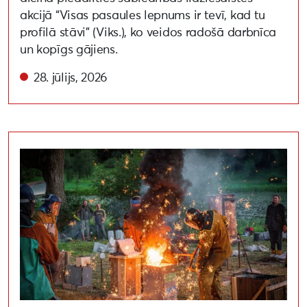
akcijā “Visas pasaules lepnums ir tevī, kad tu
profilā stāvi” (Viks.), ko veidos radošā darbnīca
un kopīgs gājiens.
28. jūlijs, 2026
Aizputē notiks 22. Starptautiskais čuguna mākslas sim