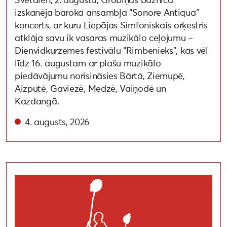
Svētdien, 2. augustā, Grobiņas baznīcā
izskanēja baroka ansambļa “Sonore Antiqua”
koncerts, ar kuru Liepājas Simfoniskais orķestris
atklāja savu ik vasaras muzikālo ceļojumu –
Dienvidkurzemes festivālu “Rimbenieks”, kas vēl
līdz 16. augustam ar plašu muzikālo
piedāvājumu norisināsies Bārtā, Ziemupē,
Aizputē, Gaviezē, Medzē, Vaiņodē un
Kazdangā.
4. augusts, 2026
Liepāja 2027 un scenogrāfs Reinis Dzudzilo aicina uz 