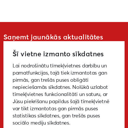
Saņemt jaunākās aktualitātes
Šī vietne izmanto sīkdatnes
Lai nodrošinātu tīmekļvietnes darbību un
PIETEIKTIES
pamatfunkcijas, tajā tiek izmantotas gan
pirmās, gan trešās puses obligāti
nepieciešamās sīkdatnes. Nolūkā uzlabot
tīmekļvietnes funkcionalitāti un saturu, ar
GALERIJA
MEDIJIEM
LKA PĒTĪJUMS
Jūsu piekrišanu papildus šajā tīmekļvietnē
var tikt izmantotas gan pirmās puses
BUJ
NOTIKUŠIE PASĀKUMI
statistikas sīkdatnes, gan trešās puses
sociālo mediju sīkdatnes.
EKODIZAINA VADLĪNIJAS