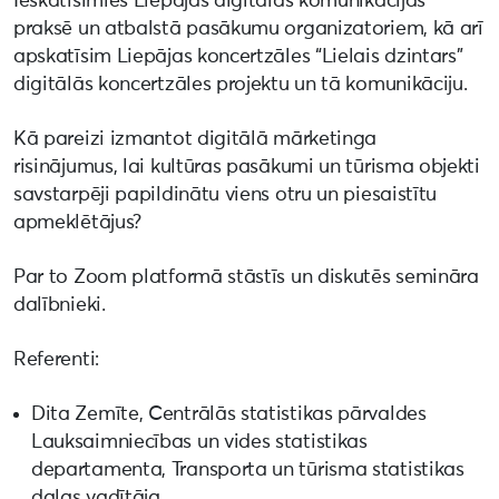
Ieskatīsimies Liepājas digitālās komunikācijas
praksē un atbalstā pasākumu organizatoriem, kā arī
apskatīsim Liepājas koncertzāles “Lielais dzintars”
digitālās koncertzāles projektu un tā komunikāciju.
Kā pareizi izmantot digitālā mārketinga
risinājumus, lai kultūras pasākumi un tūrisma objekti
savstarpēji papildinātu viens otru un piesaistītu
apmeklētājus?
Par to Zoom platformā stāstīs un diskutēs semināra
dalībnieki.
Referenti:
Dita Zemīte, Centrālās statistikas pārvaldes
Lauksaimniecības un vides statistikas
departamenta, Transporta un tūrisma statistikas
daļas vadītāja