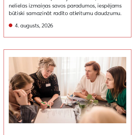
nelielas izmaiņas savos paradumos, iespējams
būtiski samazināt radīto atkritumu daudzumu.
4. augusts, 2026
Liepāja un Tartu noslēdz kopīgu projektu reģionālās kin