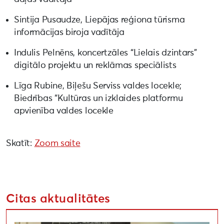
Sintija Pusaudze, Liepājas reģiona tūrisma
informācijas biroja vadītāja
Indulis Pelnēns, koncertzāles “Lielais dzintars”
digitālo projektu un reklāmas speciālists
Līga Rubine, Biļešu Serviss valdes locekle;
Biedrības “Kultūras un izklaides platformu
apvienība valdes locekle‍
Skatīt:
Zoom saite
Citas aktualitātes
Aizvadīta lekcija par apritīgu un videi draudzīgu pa