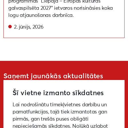
programmas “Liepāja – Eiropas kultūras
galvaspilsēta 2027” ietvaros norisināsies koka
logu atjaunošanas darbnīca.
2. jūnijs, 2026
Saņemt jaunākās aktualitātes
Šī vietne izmanto sīkdatnes
Lai nodrošinātu tīmekļvietnes darbību un
PIETEIKTIES
pamatfunkcijas, tajā tiek izmantotas gan
pirmās, gan trešās puses obligāti
nepieciešamās sīkdatnes. Nolūkā uzlabot