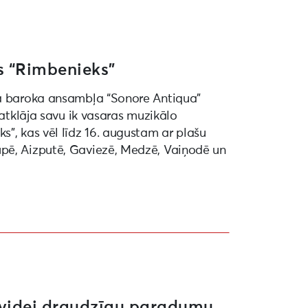
s “Rimbenieks”
ja baroka ansambļa “Sonore Antiqua”
 atklāja savu ik vasaras muzikālo
s”, kas vēl līdz 16. augustam ar plašu
pē, Aizputē, Gaviezē, Medzē, Vaiņodē un
n videi draudzīgu paradumu