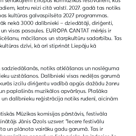
n senākajiem Eiropas kormūzikas festivāliem, kas
adiem, katru reizi citā valstī. 2027. gadā tas notiks
ropas kultūras galvaspilsēta 2027 programmas.
rāk nekā 3000 dalībnieki – dziedātāji, diriģenti,
s un visas pasaules. EUROPA CANTAT mērķis ir
zicēšanu, mācīšanos un starpkultūru sadarbību. Tas
ultūras dzīvi, kā arī stiprināt Liepāju kā
un sadziedāšanās, notiks atklāšanas un noslēguma
ieku uzstāšanos. Dalībnieki visas nedēļas garumā
 kurās izcilu diriģentu vadībā apgūs dažādu žanru
ru un paplašinās muzikālos apvāršņus. Plašāka
un dalībnieku reģistrācija notiks rudenī, aicinām
skās Mūzikas komisijas pārstāvis, festivāla
inātājs Jānis Ozols uzsver: “Iecere festivālu
virzīta un plānota vairāku gadu garumā. Tas ir