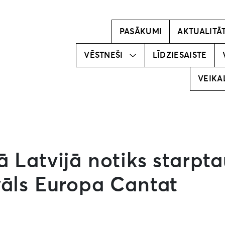
Kļūsti par
vēstnesi!
PASĀKUMI
AKTUALITĀ
Mūsu
vēstneši
VĒSTNEŠI
LĪDZIESAISTE
VEIKA
 Latvijā notiks starpta
vāls Europa Cantat