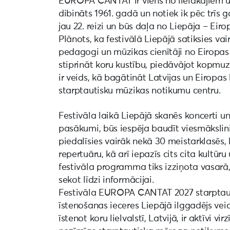
EUROPA CANTAT ir viens no lielākajiem u
dibināts 1961. gadā un notiek ik pēc trīs g
jau 22. reizi un būs daļa no Liepāja – Ei
Plānots, ka festivālā Liepājā satiksies vai
pedagogi un mūzikas cienītāji no Eiropa
stiprināt koru kustību, piedāvājot kopmu
ir veids, kā bagātināt Latvijas un Eiropas k
starptautisku mūzikas notikumu centru.
Festivāla laikā Liepājā skanēs koncerti 
pasākumi, būs iespēja baudīt viesmākslin
piedalīsies vairāk nekā 30 meistarklasēs,
repertuāru, kā arī iepazīs cits cita kultū
festivāla programma tiks izziņota vasarā, 
sekot līdzi informācijai.
Festivāla EUROPA CANTAT 2027 starptauti
īstenošanas ieceres Liepājā ilggadējs veic
īstenot koru lielvalstī, Latvijā, ir aktīvi 