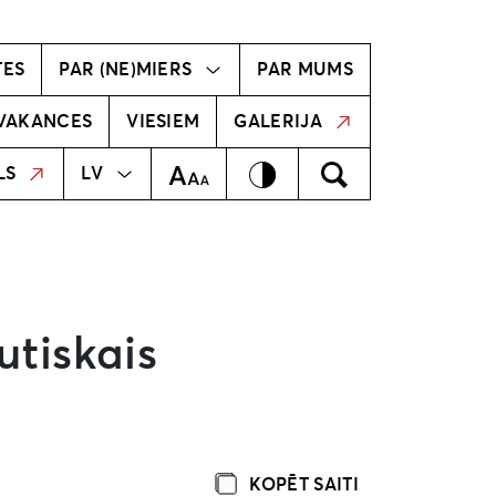
vīzija
Radošā komanda
TES
PAR (NE)MIERS
PAR MUMS
VAKANCES
VIESIEM
GALERIJA
MEKLĒT
EN
Kontrasts
Meklēt
Teksta izmērs
LS
LV
utiskais
KOPĒT SAITI