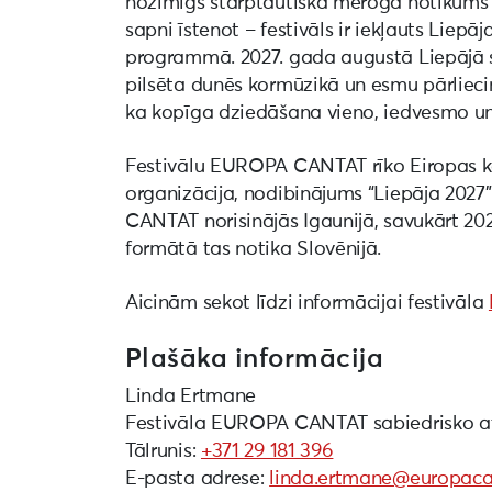
nozīmīgs starptautiska mēroga notikums k
sapni īstenot – festivāls ir iekļauts Liepā
programmā. 2027. gada augustā Liepājā sa
pilsēta dunēs kormūzikā un esmu pārliecin
ka kopīga dziedāšana vieno, iedvesmo un
Festivālu EUROPA CANTAT rīko Eiropas ko
organizācija, nodibinājums “Liepāja 202
CANTAT norisinājās Igaunijā, savukārt 2
formātā tas notika Slovēnijā.
Aicinām sekot līdzi informācijai festivāla
Plašāka informācija
Linda Ertmane
Festivāla EUROPA CANTAT sabiedrisko at
Tālrunis:
+371 29 181 396
E-pasta adrese:
linda.ertmane@europaca