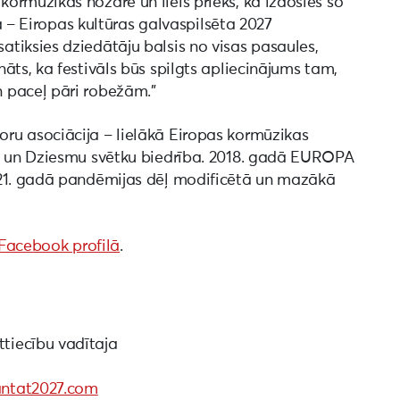
ormūzikas nozarē un liels prieks, ka izdosies šo
ja – Eiropas kultūras galvaspilsēta 2027
tiksies dziedātāju balsis no visas pasaules,
āts, ka festivāls būs spilgts apliecinājums tam,
 paceļ pāri robežām.”
ru asociācija – lielākā Eiropas kormūzikas
7” un Dziesmu svētku biedrība. 2018. gadā EUROPA
021. gadā pandēmijas dēļ modificētā un mazākā
Facebook profilā
.
tiecību vadītaja
ntat2027.com