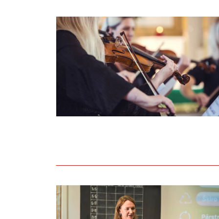
Atklāts Dienvidkurzemes festivāls “Rimbe
Aizvadīta lekcija par apritīgu un videi 