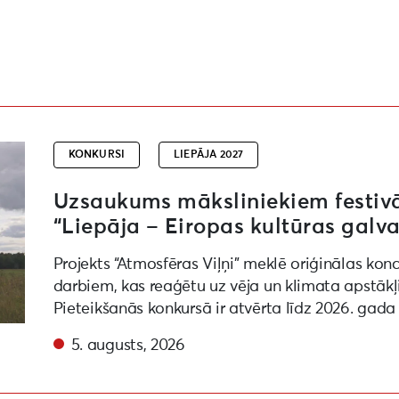
ēras viļņi” “Liepāja – Eiropas kultūras galvaspilsēta 20
KONKURSI
LIEPĀJA 2027
Uzsaukums māksliniekiem festivāl
“Liepāja – Eiropas kultūras galva
Projekts “Atmosfēras Viļņi” meklē oriģinālas kon
darbiem, kas reaģētu uz vēja un klimata apstākļ
Pieteikšanās konkursā ir atvērta līdz 2026. gada
5. augusts, 2026