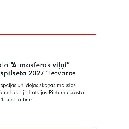
27” ietvaros
ā “Atmosfēras viļņi”
spilsēta 2027” ietvaros
cepcijas un idejas skaņas mākslas
iem Liepājā, Latvijas Rietumu krastā.
 4. septembrim.