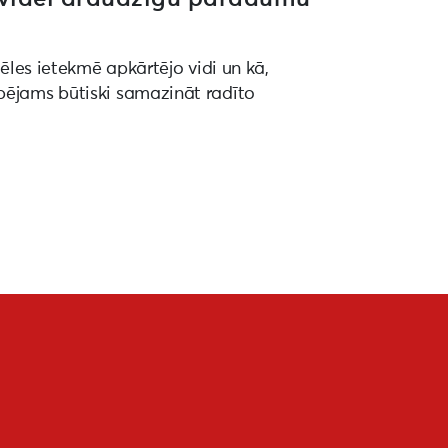
vēles ietekmē apkārtējo vidi un kā,
pējams būtiski samazināt radīto