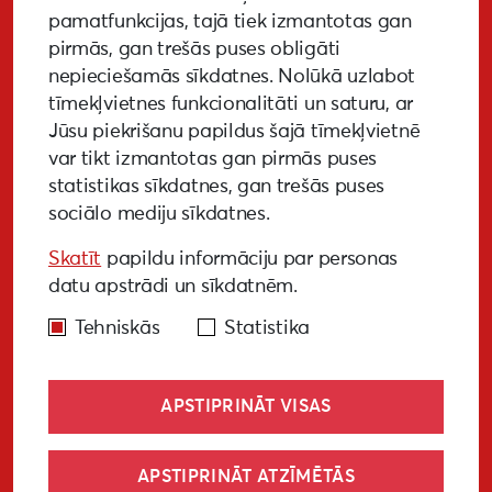
PIETEIKTIES
pamatfunkcijas, tajā tiek izmantotas gan
pirmās, gan trešās puses obligāti
nepieciešamās sīkdatnes. Nolūkā uzlabot
tīmekļvietnes funkcionalitāti un saturu, ar
GALERIJA
MEDIJIEM
LKA PĒTĪJUMS
Jūsu piekrišanu papildus šajā tīmekļvietnē
var tikt izmantotas gan pirmās puses
BUJ
NOTIKUŠIE PASĀKUMI
statistikas sīkdatnes, gan trešās puses
sociālo mediju sīkdatnes.
EKODIZAINA VADLĪNIJAS
Skatīt
papildu informāciju par personas
PIEKĻŪSTAMĪBAS VADLĪNIJAS
datu apstrādi un sīkdatnēm.
Tehniskās
Statistika
APSTIPRINĀT VISAS
© Liepāja 2027
APSTIPRINĀT ATZĪMĒTĀS
Sīkdatņu politika
Privātuma politika