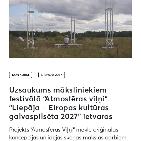
KONKURSI
LIEPĀJA 2027
Uzsaukums māksliniekiem
festivālā “Atmosfēras viļņi”
“Liepāja – Eiropas kultūras
galvaspilsēta 2027” ietvaros
Projekts “Atmosfēras Viļņi” meklē oriģinālas
koncepcijas un idejas skaņas mākslas darbiem,