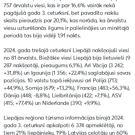
757 ārvalstu viesi, kas ir par 16,6% vairāk nekā
pagājušā gada 3. ceturksnī, bet pavadīto nakšu
skaits pieaudzis par 20,1%, kas norāda, ka ārvalstu
viesu uzturēšanās ilgums ir palielinājies un minētajā
periodā tas bija vidēji 1,91 nakts.
2024. gada trešajā ceturksnī Liepājā nakšņojuši viesi
no 81 ārvalsts. Biežākie viesi Liepājā bija lietuvieši (9
287 nakšņotāji, pieaugums 6,1%). Arī Vācija (3 242;
+31,8%) un Igaunija (1 356; +22,4%) saglabājusi savas
pozīcijas. 10 valstu topā iekļuvusi arī Polija (713;
+44,9%), Somija (679; +13,2%), Francija (483;+56,3%),
Dānija (448; -8,8%), Lielbritānija (422; +7,1%), ASV
(415; +77,4%) un Nīderlande (390; +9,9%).
Liepājas reģiona tūrisma informācijas birojā 2024.
gada 3. ceturksnī apkalpoti 6 374 apmeklētāji, no
tiem 21% liepājnieku, 19% Latvijas ceļotāju un 60%