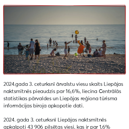
2024.gada 3. ceturksnī ārvalstu viesu skaits Liepājas
naktsmītnēs pieaudzis par 16,6%, liecina Centrālās
statistikas pārvaldes un Liepājas reģiona tūrisma
informācijas biroja apkopotie dati.
2024. gada 3. ceturksnī Liepājas naktsmītnēs
apkalpoti 43 906 pilsētas viesi, kas ir par 1,6%