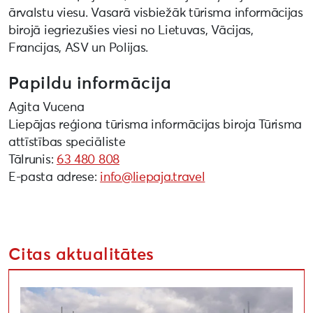
ārvalstu viesu. Vasarā visbiežāk tūrisma informācijas
birojā iegriezušies viesi no Lietuvas, Vācijas,
Francijas, ASV un Polijas.
Papildu informācija
Agita Vucena
Liepājas reģiona tūrisma informācijas biroja Tūrisma
attīstības speciāliste
Tālrunis:
63 480 808
E-pasta adrese:
info@liepaja.travel
Citas aktualitātes
Uzsaukums māksliniekiem festivālā “Atmosfēras viļņi” “