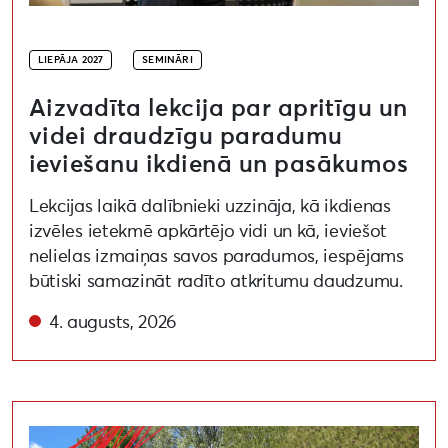
LIEPĀJA 2027
SEMINĀRI
Aizvadīta lekcija par apritīgu un
videi draudzīgu paradumu
ieviešanu ikdienā un pasākumos
Lekcijas laikā dalībnieki uzzināja, kā ikdienas
izvēles ietekmē apkārtējo vidi un kā, ieviešot
nelielas izmaiņas savos paradumos, iespējams
būtiski samazināt radīto atkritumu daudzumu.
4. augusts, 2026
Noslēdzies Liepāja 2027 līdziesaistes konkurss par vid