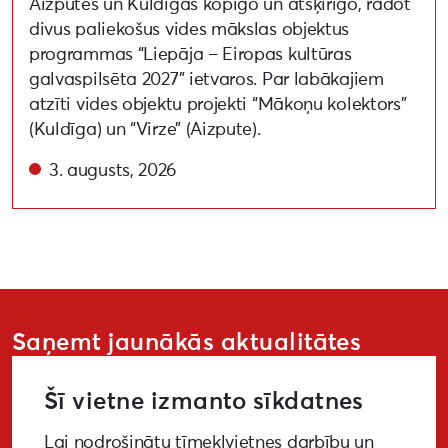
Aizputes un Kuldīgas kopīgo un atšķirīgo, radot
divus paliekošus vides mākslas objektus
programmas “Liepāja – Eiropas kultūras
galvaspilsēta 2027” ietvaros. Par labākajiem
atzīti vides objektu projekti “Mākoņu kolektors”
(Kuldīga) un “Virze” (Aizpute).
3. augusts, 2026
Saņemt jaunākās aktualitātes
Šī vietne izmanto sīkdatnes
Lai nodrošinātu tīmekļvietnes darbību un