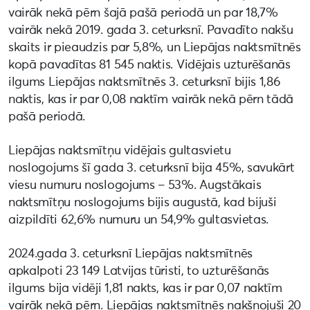
vairāk nekā pērn šajā pašā periodā un par 18,7%
vairāk nekā 2019. gada 3. ceturksnī. Pavadīto nakšu
skaits ir pieaudzis par 5,8%, un Liepājas naktsmītnēs
kopā pavadītas 81 545 naktis. Vidējais uzturēšanās
ilgums Liepājas naktsmītnēs 3. ceturksnī bijis 1,86
naktis, kas ir par 0,08 naktīm vairāk nekā pērn tādā
pašā periodā.
Liepājas naktsmītņu vidējais gultasvietu
noslogojums šī gada 3. ceturksnī bija 45%, savukārt
viesu numuru noslogojums – 53%. Augstākais
naktsmītņu noslogojums bijis augustā, kad bijuši
aizpildīti 62,6% numuru un 54,9% gultasvietas.
2024.gada 3. ceturksnī Liepājas naktsmītnēs
apkalpoti 23 149 Latvijas tūristi, to uzturēšanās
ilgums bija vidēji 1,81 nakts, kas ir par 0,07 naktīm
vairāk nekā pērn. Liepājas naktsmītnēs nakšņojuši 20