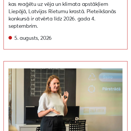
kas reaģētu uz vēja un klimata apstākļiem
Liepājā, Latvijas Rietumu krastā. Pieteikšanās
konkursā ir atvērta līdz 2026. gada 4.
septembrim.
5. augusts, 2026
Aizvadīta lekcija par apritīgu un videi draudzīgu pa