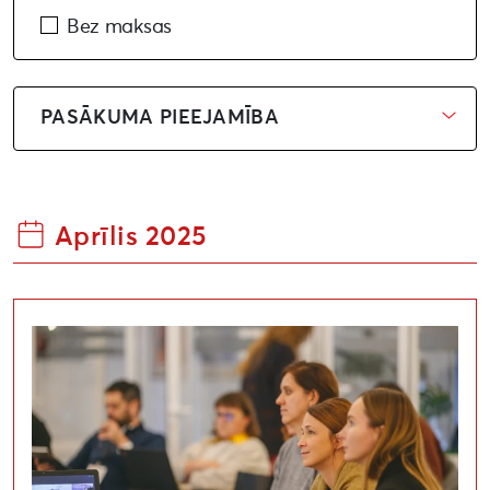
Bez maksas
PASĀKUMA PIEEJAMĪBA
Aprīlis 2025
Seminārs par ES finansējuma iespējām kultūras un soc