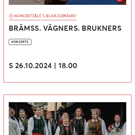
KONCERTZĀLE "LIELAIS DZINTARS"
BRĀMSS. VĀGNERS. BRUKNERS
KONCERTS
S 26.10.2024 | 18.00
Nīcā notiks Dienvidkurzemes daudzbalsības daudzin