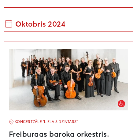
Oktobris 2024
Freiburgas baroka orķestris. Baha Brandenburgas konc
KONCERTZĀLE "LIELAIS DZINTARS"
Freiburgas baroka orķestris.