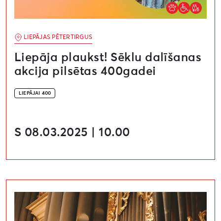
LIEPĀJAS PĒTERTIRGUS
Liepāja plaukst! Sēklu dalīšanas
akcija pilsētas 400gadei
LIEPĀJAI 400
S 08.03.2025 | 10.00
Liepājai 400 svētku koncerts “Caur gaismu nāk un sud