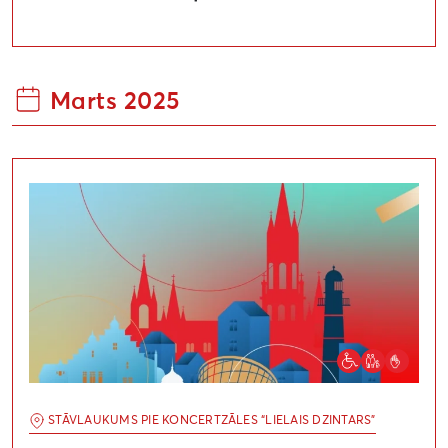
Marts 2025
Liepājai 400. Koncertuzvedums “Personas kods: Liepāj
STĀVLAUKUMS PIE KONCERTZĀLES “LIELAIS DZINTARS”