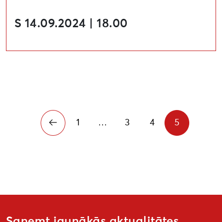
S 14.09.2024 | 18.00
1
…
3
4
5
Saņemt jaunākās aktualitātes