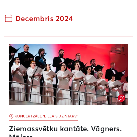
Decembris 2024
Ziemassvētku kantāte. Vāgners. Mālers
KONCERTZĀLE "LIELAIS DZINTARS"
Ziemassvētku kantāte. Vāgners.