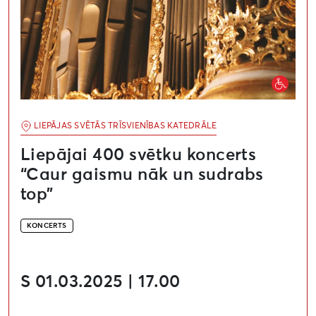
LIEPĀJAS SVĒTĀS TRĪSVIENĪBAS KATEDRĀLE
Liepājai 400 svētku koncerts
“Caur gaismu nāk un sudrabs
top”
KONCERTS
S 01.03.2025 | 17.00