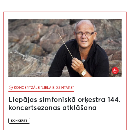
Liepājas simfoniskā orķestra 144. koncertsezonas atk
KONCERTZĀLE "LIELAIS DZINTARS"
Liepājas simfoniskā orķestra 144.
koncertsezonas atklāšana
KONCERTS