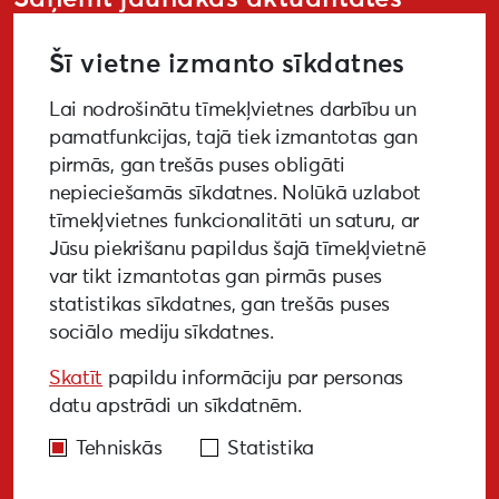
Šī vietne izmanto sīkdatnes
Lai nodrošinātu tīmekļvietnes darbību un
PIETEIKTIES
pamatfunkcijas, tajā tiek izmantotas gan
pirmās, gan trešās puses obligāti
nepieciešamās sīkdatnes. Nolūkā uzlabot
tīmekļvietnes funkcionalitāti un saturu, ar
GALERIJA
MEDIJIEM
LKA PĒTĪJUMS
Jūsu piekrišanu papildus šajā tīmekļvietnē
var tikt izmantotas gan pirmās puses
BUJ
NOTIKUŠIE PASĀKUMI
statistikas sīkdatnes, gan trešās puses
sociālo mediju sīkdatnes.
EKODIZAINA VADLĪNIJAS
Skatīt
papildu informāciju par personas
PIEKĻŪSTAMĪBAS VADLĪNIJAS
datu apstrādi un sīkdatnēm.
Tehniskās
Statistika