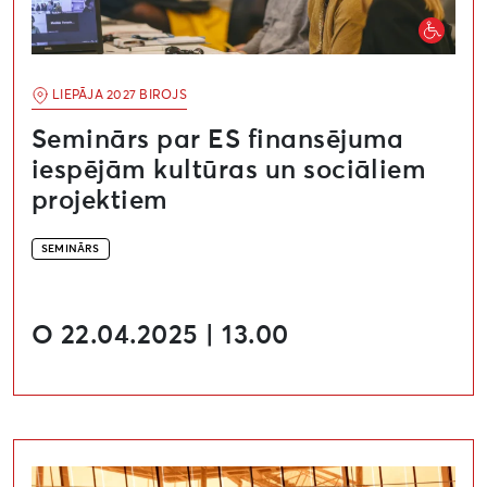
LIEPĀJA 2027 BIROJS
Seminārs par ES finansējuma
iespējām kultūras un sociāliem
projektiem
SEMINĀRS
O 22.04.2025 | 13.00
Gavilē Liepāja! Tartu un Liepājas jauno mūziķu sveic